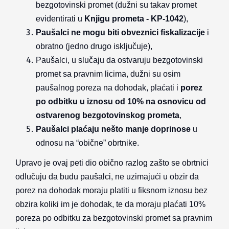
bezgotovinski promet (dužni su takav promet
evidentirati u
Knjigu prometa - KP-1042
),
Paušalci ne mogu biti obveznici fiskalizacije
i
obratno (jedno drugo isključuje),
Paušalci, u slučaju da ostvaruju bezgotovinski
promet sa pravnim licima, dužni su osim
paušalnog poreza na dohodak, plaćati i
porez
po odbitku u iznosu od 10% na osnovicu od
ostvarenog bezgotovinskog prometa
,
Paušalci plaćaju nešto manje doprinose
u
odnosu na “obične” obrtnike.
Upravo je ovaj peti dio obično razlog zašto se obrtnici
odlučuju da budu paušalci, ne uzimajući u obzir da
porez na dohodak moraju platiti u fiksnom iznosu bez
obzira koliki im je dohodak, te da moraju plaćati 10%
poreza po odbitku za bezgotovinski promet sa pravnim