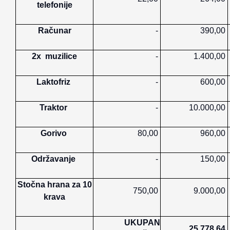
telefonije
Računar
-
390,00
2x muzilice
-
1.400,00
Laktofriz
-
600,00
Traktor
-
10.000,00
Gorivo
80,00
960,00
Održavanje
-
150,00
Stočna hrana za 10
750,00
9.000,00
krava
UKUPAN
25.778,64