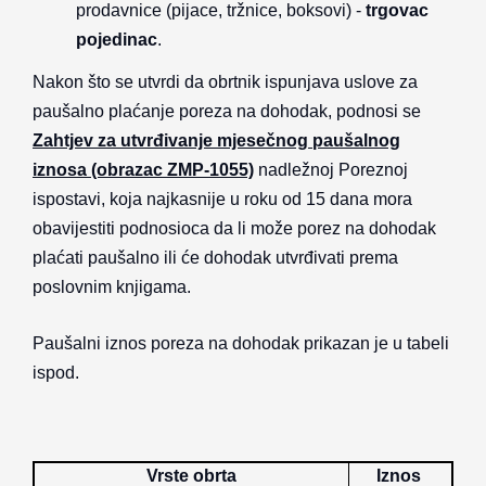
prodavnice (pijace, tržnice, boksovi) -
trgovac
pojedinac
.
Nakon što se utvrdi da obrtnik ispunjava uslove za
paušalno plaćanje poreza na dohodak, podnosi se
Zahtjev za utvrđivanje mjesečnog paušalnog
iznosa (obrazac ZMP-1055)
nadležnoj Poreznoj
ispostavi, koja najkasnije u roku od 15 dana mora
obavijestiti podnosioca da li može porez na dohodak
plaćati paušalno ili će dohodak utvrđivati prema
poslovnim knjigama.
Paušalni iznos poreza na dohodak prikazan je u tabeli
ispod.
Vrste obrta
Iznos