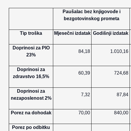
Paušalac bez knjigovođe i
bezgotovinskog prometa
Tip troška
Mjesečni izdatak
Godišnji izdatak
Doprinosi za PIO
84,18
1.010,16
23%
Doprinosi za
60,39
724,68
zdravstvo 16,5%
Doprinosi za
7,32
87,84
nezaposlenost 2%
Porez na dohodak
70,00
840,00
Porez po odbitku