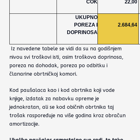
ČOK
22,00
UKUPNO
POREZA I
2.684,64
DOPRINOSA
Iz navedene tabele se vidi da su na godišnjem
nivou svi troškovi isti, osim troškova doprinosa,
poreza na dohodak, poreza po odbitku i
članarine obrtničkoj komori.
Kod paušalaca kao i kod obrtnika koji vode
knjige, izdatak za nabavku opreme je
jednokratan, ali se kod običnih obrtnika taj
trošak raspoređuje na više godina kroz obračun
amortizacije.