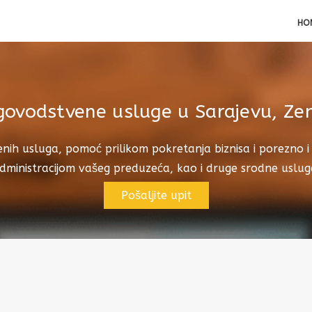
HO
ovodstvene usluge u Sarajevu, Zenici
nih usluga, pomoć prilikom pokretanja biznisa i porezno i 
dministracijom vašeg preduzeća, kao i druge srodne uslug
Pošaljite upit