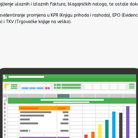
iženje ulaznih i izlaznih faktura, blagajničkih naloga, te ostale do
evidentiranje promjena u KPR (Knjigu prihoda i rashoda), EPO (Evidenci
 i TKV (Trgovačke knjige na veliko).