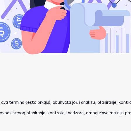
a termina često brkaju), obuhvata još i analizu, planiranje, kontro
ovodstvenog planiranja, kontrole i nadzora, omogućava realniju proc