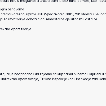
cedura nisu u mogućnosti uraditi sami ili bez naše pomoći, kao i ost
drugim osnovama
ava prema Poreznoj upravi FBiH (Specifikacija 2001, MIP obrasci i GIP
ja za utvrđivanje dohotka od samostalne djelatnosti i ostalo)
irektno oporezivanje
nta, te je neophodno i da zajedno sa klijentima budemo uključeni u ra
ndirektno oporezivanje, Tržišne inspekcije kao i Inspkecije zadužen