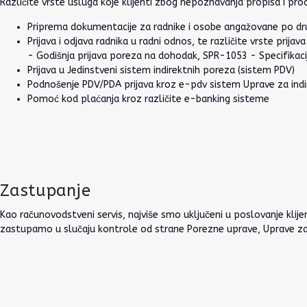
Različite vrste usluga koje klijenti zbog nepoznavanja propisa i pro
Priprema dokumentacije za radnike i osobe angažovane po 
Prijava i odjava radnika u radni odnos, te različite vrste prij
- Godišnja prijava poreza na dohodak, SPR-1053 - Specifikaci
Prijava u Jedinstveni sistem indirektnih poreza (sistem PDV)
Podnošenje PDV/PDA prijava kroz e-pdv sistem Uprave za ind
Pomoć kod plaćanja kroz različite e-banking sisteme
Zastupanje
Kao računovodstveni servis, najviše smo uključeni u poslovanje klije
zastupamo u slučaju kontrole od strane Porezne uprave, Uprave za i