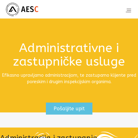
Administrativne i
zastupničke usluge
Efikasno upravljamo administracijom, te zastupamo klijente pred
poreskim i drugim inspekcijskim organima.
Pošaljite upit