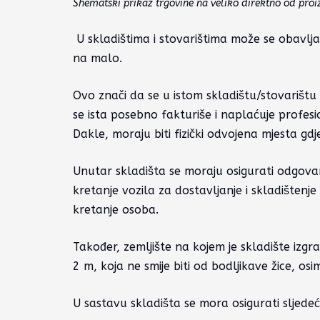
Shematski prikaz trgovine na veliko direktno od proiz
U skladištima i stovarištima može se obavlja
na malo.
Ovo znači da se u istom skladištu/stovarištu r
se ista posebno fakturiše i naplaćuje profesi
Dakle, moraju biti fizički odvojena mjesta gd
Unutar skladišta se moraju osigurati odgova
kretanje vozila za dostavljanje i skladištenj
kretanje osoba.
Također, zemljište na kojem je skladište iz
2 m, koja ne smije biti od bodljikave žice, os
U sastavu skladišta se mora osigurati sljede