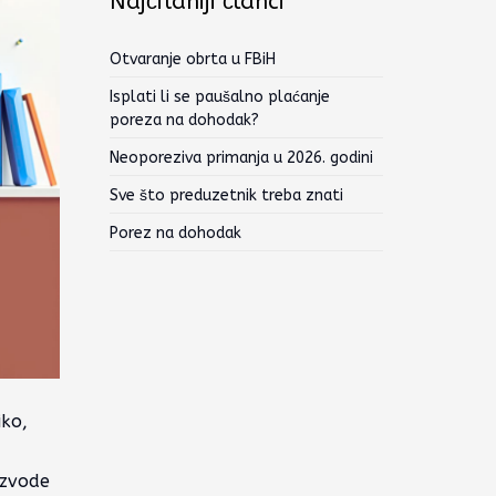
Najčitaniji članci
Otvaranje obrta u FBiH
Isplati li se paušalno plaćanje
poreza na dohodak?
Neoporeziva primanja u 2026. godini
Sve što preduzetnik treba znati
Porez na dohodak
iko,
izvode