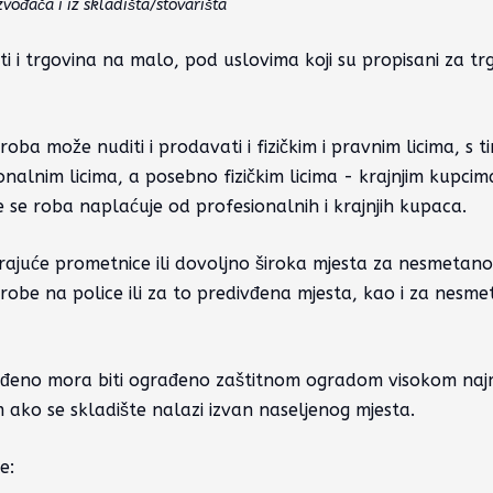
vođača i iz skladišta/stovarišta
ti i trgovina na malo, pod uslovima koji su propisani za tr
oba može nuditi i prodavati i fizičkim i pravnim licima, s t
onalnim licima, a posebno fizičkim licima - krajnjim kupcim
je se roba naplaćuje od profesionalnih i krajnjih kupaca.
rajuće prometnice ili dovoljno široka mjesta za nesmetano
e robe na police ili za to predivđena mjesta, kao i za nesm
građeno mora biti ograđeno zaštitnom ogradom visokom na
im ako se skladište nalazi izvan naseljenog mjesta.
će: