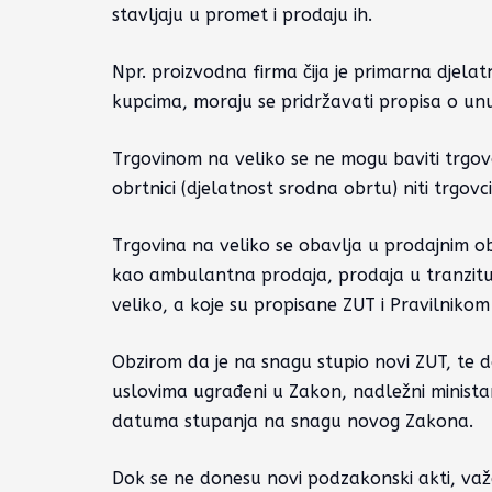
stavljaju u promet i prodaju ih.
Npr. proizvodna firma čija je primarna djelat
kupcima, moraju se pridržavati propisa o unutr
Trgovinom na veliko se ne mogu baviti trgovc
obrtnici (djelatnost srodna obrtu) niti trgovci
Trgovina na veliko se obavlja u prodajnim obj
kao ambulantna prodaja, prodaja u tranzitu 
veliko, a koje su propisane ZUT i Pravilniko
Obzirom da je na snagu stupio novi ZUT, te d
uslovima ugrađeni u Zakon, nadležni ministar 
datuma stupanja na snagu novog Zakona.
Dok se ne donesu novi podzakonski akti, važe