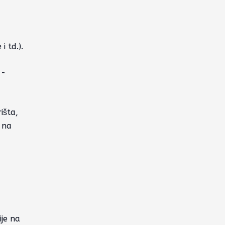
i td.).
 -
išta,
 na
ije na