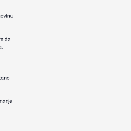
govinu
im da
a.
etano
jmanje