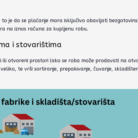
a to je da se plaćanje mora isključivo obavljati bezgotovinsk
ira na iznos računa za kupljenu robu.
ima i stovarištima
ni ili otvoreni prostori (ako se roba može prodavati na ot
eliko, te vrši sortiranje, prepakivanje, čuvanje, skladišten